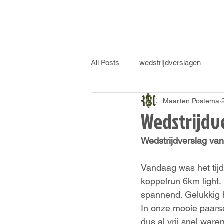
All Posts
wedstrijdverslagen
Maarten Postema
Wedstrijdv
Wedstrijdverslag van
Vandaag was het tijd
koppelrun 6km light.
spannend. Gelukkig ha
In onze mooie paarse
dus al vrij snel wa