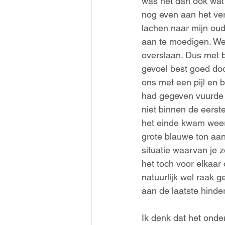
was het dan ook wat
nog even aan het ver
lachen naar mijn ou
aan te moedigen. We 
overslaan. Dus met b
gevoel best goed doo
ons met een pijl en b
had gegeven vuurde ik
niet binnen de eerst
het einde kwam weer 
grote blauwe ton aang
situatie waarvan je z
het toch voor elkaar
natuurlijk wel raak 
aan de laatste hinde
Ik denk dat het onde