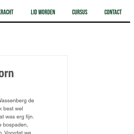
Kracht
Lid worden
Cursus
Contact
orn
 Wassenberg de 
k best wel 
 was erg fijn. 
e bospaden, 
n. Voordat we 