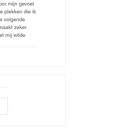
oor mijn gevoel
 plekken die ik
e volgende 
smaakt zeker 
t mij wilde 