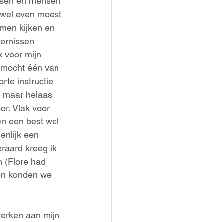
issen en mensen
k wel even moest
omen kijken en
dernissen 
 voor mijn 
e mocht één van 
rte instructie 
, maar helaas 
r. Vlak voor 
en een best wel 
enlijk een 
eraard kreeg ik 
n (Flore had 
 en konden we 
werken aan mijn