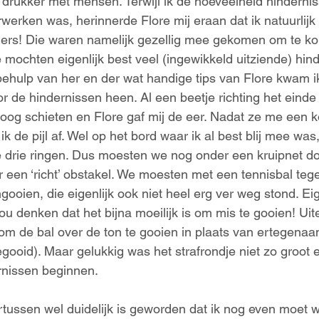
 drukker met mensen. Terwijl ik de hoeveelheid hindern
werken was, herinnerde Flore mij eraan dat ik natuurlij
ders! Die waren namelijk gezellig mee gekomen om te k
mochten eigenlijk best veel (ingewikkeld uitziende) hin
ehulp van her en der wat handige tips van Flore kwam ik
r de hindernissen heen. Al een beetje richting het eind
oog schieten en Flore gaf mij de eer. Nadat ze me een ko
 de pijl af. Wel op het bord waar ik al best blij mee was
e drie ringen. Dus moesten we nog onder een kruipnet doo
een ‘richt’ obstakel. We moesten met een tennisbal teg
ooien, die eigenlijk ook niet heel erg ver weg stond. Eig
ou denken dat het bijna moeilijk is om mis te gooien! Uit
 om de bal over de ton te gooien in plaats van ertegenaa
gegooid). Maar gelukkig was het strafrondje niet zo groot
rnissen beginnen.
rtussen wel duidelijk is geworden dat ik nog even moet 