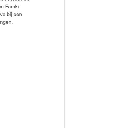
 en Famke 
e bij een 
ingen.