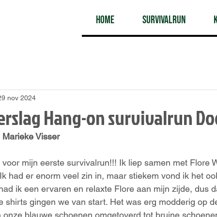
Home
Survivalrun
29 nov 2024
erslag Hang-on survivalrun Do
 Marieke Visser
 voor mijn eerste survivalrun!!! Ik liep samen met Flore
 Ik had er enorm veel zin in, maar stiekem vond ik het oo
d ik een ervaren en relaxte Flore aan mijn zijde, dus dat
 shirts gingen we van start. Het was erg modderig op d
ren onze blauwe schoenen omgetoverd tot bruine schoene