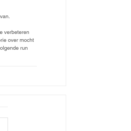
 van.
e verbeteren
orie over mocht
volgende run