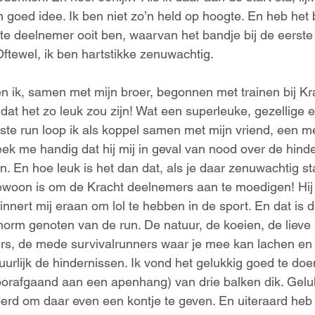
’n goed idee. Ik ben niet zo’n held op hoogte. En heb het 
te deelnemer ooit ben, waarvan het bandje bij de eerste 
ftewel, ik ben hartstikke zenuwachtig.
ben ik, samen met mijn broer, begonnen met trainen bij Kr
dat het zo leuk zou zijn! Wat een superleuke, gezellige 
ste run loop ik als koppel samen met mijn vriend, een m
leek me handig dat hij mij in geval van nood over de hin
 En hoe leuk is het dan dat, als je daar zenuwachtig staa
ewoon is om de Kracht deelnemers aan te moedigen! Hij 
nert mij eraan om lol te hebben in de sport. En dat is d
enorm genoten van de run. De natuur, de koeien, de liev
igers, de mede survivalrunners waar je mee kan lachen en 
uurlijk de hindernissen. Ik vond het gelukkig goed te do
voorafgaand aan een apenhang) van drie balken dik. Gel
eroerd om daar even een kontje te geven. En uiteraard he