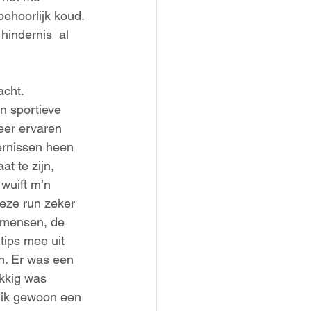
behoorlijk koud. 
hindernis  al 
acht. 
en sportieve
eer ervaren
dernissen heen
t te zijn, 
wuift m’n 
eze run zeker 
e mensen, de
tips mee uit
en. Er was een
ukkig was
b ik gewoon een