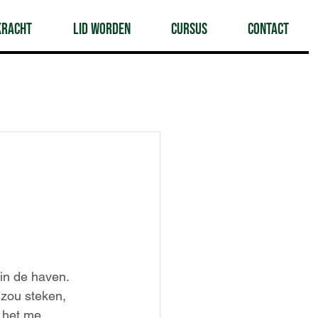
Kracht
Lid worden
Cursus
Contact
 in de haven.
 zou steken,
k het me 