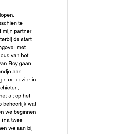
lopen. 
schien te 
 mijn partner 
rbij de start 
ingover met 
neus van het 
 van Roy gaan 
andje aan. 
in er plezier in 
chieten, 
et al; op het 
 behoorlijk wat 
 en we beginnen 
 (na twee 
en we aan bij 