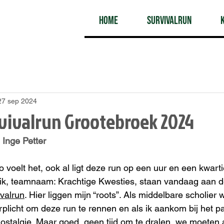
Home
Survivalrun
27 sep 2024
rvivalrun Grootebroek 2024
 Inge Petter
o voelt het, ook al ligt deze run op een uur en een kwarti
ik, teamnaam: Krachtige Kwesties, staan vandaag aan de
valrun
. Hier liggen mijn “roots”. Als middelbare scholier 
erplicht om deze run te rennen en als ik aankom bij het p
ostalgie. Maar goed, geen tijd om te dralen, we moeten 