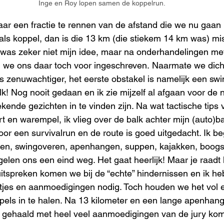
Inge en Roy lopen samen de koppelrun.
aar een fractie te rennen van de afstand die we nu gaan 
ls koppel, dan is die 13 km (die stiekem 14 km was) mis
was zeker niet mijn idee, maar na onderhandelingen met
 we ons daar toch voor ingeschreven. Naarmate we dichte
 zenuwachtiger, het eerste obstakel is namelijk een sw
k! Nog nooit gedaan en ik zie mijzelf al afgaan voor de 
ekende gezichten in te vinden zijn. Na wat tactische tips
rt en warempel, ik vlieg over de balk achter mijn (auto)b
oor een survivalrun en de route is goed uitgedacht. Ik beg
eren, swingoveren, apenhangen, suppen, kajakken, boogs
elen ons een eind weg. Het gaat heerlijk! Maar je raadt h
tspreken komen we bij de “echte” hindernissen en ik heb
kontjes en aanmoedigingen nodig. Toch houden we het vol
pels in te halen. Na 13 kilometer en een lange apenhang
 gehaald met heel veel aanmoedigingen van de jury kom