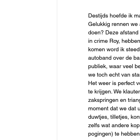
Destijds hoefde ik m
Gelukkig rennen we a
doen? Deze afstand 
in crime Roy, hebben
komen word ik steeds
autoband over de bal
publiek, waar veel b
we toch echt van sta
Het weer is perfect v
te krijgen. We klaut
zakspringen en triang
moment dat we dat ui
duwtjes, tilletjes, 
zelfs wat andere kop
pogingen) te hebben