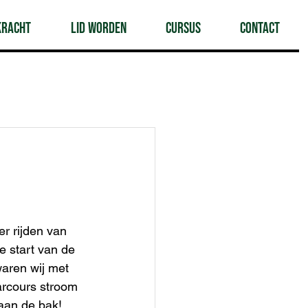
Kracht
Lid worden
Cursus
Contact
er rijden van 
 start van de 
waren wij met 
arcours stroom 
aan de bak! 