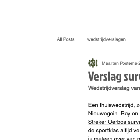
All Posts
wedstrijdverslagen
Maarten Postema
Verslag su
Wedstrijdverslag van
Een thuiswedstrijd, z
Nieuwegein. Roy en 
Streker Oerbos survi
de sportklas altijd v
ik meteen over van n