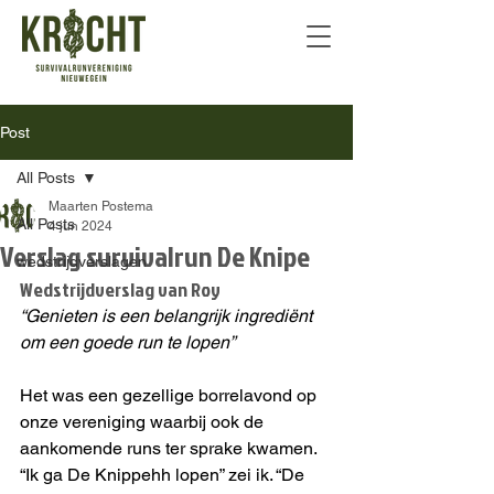
Post
All Posts
Maarten Postema
All Posts
4 jun 2024
Verslag survivalrun De Knipe
wedstrijdverslagen
Wedstrijdverslag van Roy
“Genieten is een belangrijk ingrediënt 
om een goede run te lopen”
Het was een gezellige borrelavond op 
onze vereniging waarbij ook de 
aankomende runs ter sprake kwamen. 
“Ik ga De Knippehh lopen” zei ik. “De 