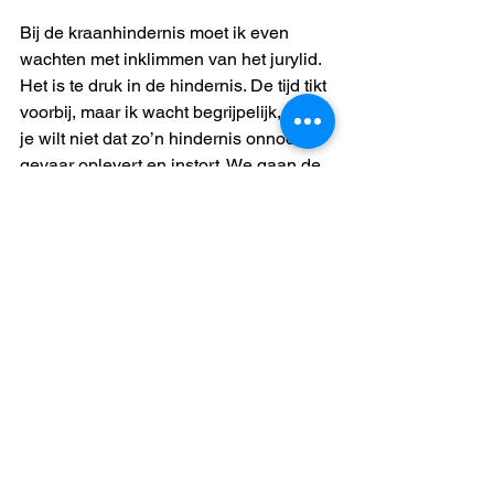
Bij de kraanhindernis moet ik even 
wachten met inklimmen van het jurylid. 
Het is te druk in de hindernis. De tijd tikt 
voorbij, maar ik wacht begrijpelijk, want 
je wilt niet dat zo’n hindernis onnodig 
gevaar oplevert en instort. We gaan de 
laatste hindernissen in. Nog een 
apenhang over het water. Ik wacht tot 
degene voor mij aan de overkant is en 
kan hem daardoor met snelle slagen in 
één keer doorpakken. Kom op en nu 
rennen naar de laatste combi. Ik glij via 
de glijbaan de waterbak in. Terwijl ik de 
bak in glij denk ik “Volgens mij heb ik 
een mooie tijd neergezet”. Bandje? 
Check! Startnummer en bel aantikken? 
Check! Podiumplaats? Mwah, 
misschien mogelijk binnen de top 10? 