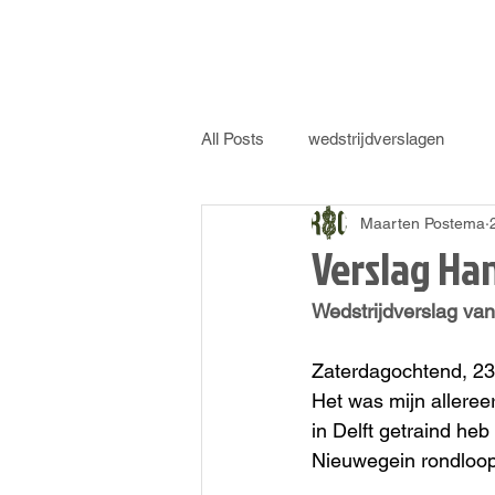
All Posts
wedstrijdverslagen
Maarten Postema
Verslag Ha
Wedstrijdverslag van
Zaterdagochtend, 23
Het was mijn allereer
in Delft getraind he
Nieuwegein rondloop.