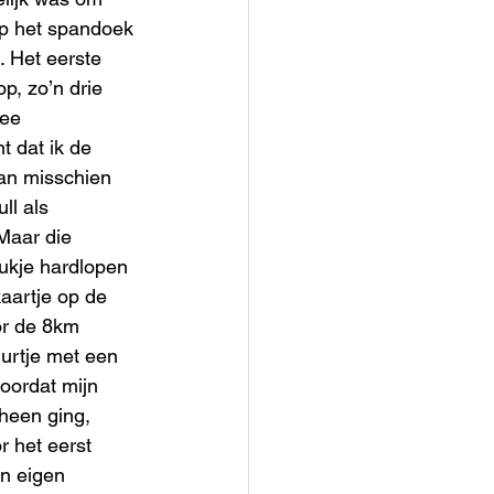
p het spandoek 
 Het eerste 
, zo’n drie 
ee 
 dat ik de 
van misschien 
l als 
Maar die 
ukje hardlopen 
aartje op de 
or de 8km 
urtje met een 
oordat mijn 
rheen ging, 
r het eerst 
n eigen 