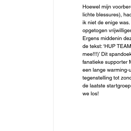
Hoewel mijn voorbere
lichte blessures), ha
ik niet de enige was
opgetogen vrijwillige
Ergens middenin dez
de tekst: ‘HUP TEA
mee!!!)’ Dit spandoe
fanatieke supporter M
een lange warming-up
tegenstelling tot zo
de laatste startgroe
we los! 