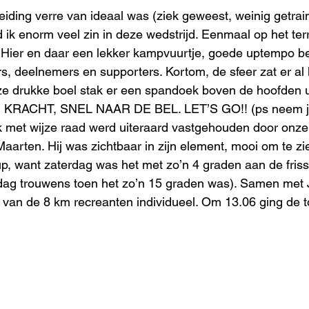
iding verre van ideaal was (ziek geweest, weinig getrain
d ik enorm veel zin in deze wedstrijd. Eenmaal op het ter
. Hier en daar een lekker kampvuurtje, goede uptempo be
rs, deelnemers en supporters. Kortom, de sfeer zat er al l
e drukke boel stak er een spandoek boven de hoofden u
M KRACHT, SNEL NAAR DE BEL. LET’S GO!! (ps neem j
k met wijze raad werd uiteraard vastgehouden door onze
aarten. Hij was zichtbaar in zijn element, mooi om te zie
, want zaterdag was het met zo’n 4 graden aan de frisse
ndag trouwens toen het zo’n 15 graden was). Samen met J
p van de 8 km recreanten individueel. Om 13.06 ging de 