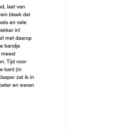
d, last van 
rein bleek dat 
ats en vele 
ekker in! 
it met daarop 
e bandje 
 meest 
n. Tijd voor 
 kant (in 
asper zat ik in 
toeter en waren 