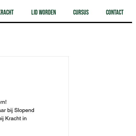
Kracht
Lid worden
Cursus
Contact
rn!
aar bij Slopend 
j Kracht in 