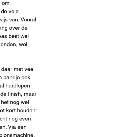
n om 
de vele 
ijs van. Vooral 
ang over de 
as best wel 
kenden, wel 
 daar met veel 
n bandje ook 
al hardlopen 
de finish, maar 
 het nog wel 
et kort houden: 
cht nog even 
en. Via een 
plonsmachine. 