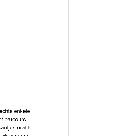
echts enkele 
et parcours 
ntjes eraf te 
elijk was om 