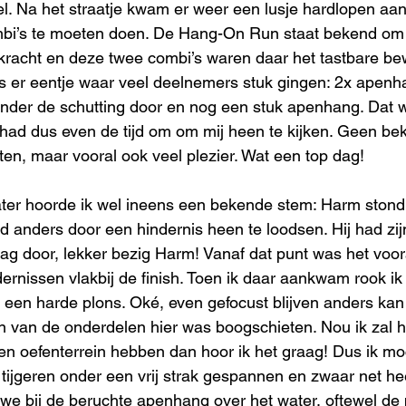
l. Na het straatje kwam er weer een lusje hardlopen aa
bi’s te moeten doen. De Hang-On Run staat bekend om 
racht en deze twee combi’s waren daar het tastbare bew
 er eentje waar veel deelnemers stuk gingen: 2x apenh
nder de schutting door en nog een stuk apenhang. Dat w
 had dus even de tijd om om mij heen te kijken. Geen be
ten, maar vooral ook veel plezier. Wat een top dag! 
ater hoorde ik wel ineens een bekende stem: Harm stond
anders door een hindernis heen te loodsen. Hij had zij
aag door, lekker bezig Harm! Vanaf dat punt was het voor
dernissen vlakbij de finish. Toen ik daar aankwam rook ik 
 een harde plons. Oké, even gefocust blijven anders kan
n van de onderdelen hier was boogschieten. Nou ik zal h
n oefenterrein hebben dan hoor ik het graag! Dus ik mo
 tijgeren onder een vrij strak gespannen en zwaar net he
 bij de beruchte apenhang over het water, oftewel de 