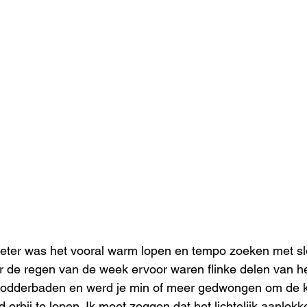
meter was het vooral warm lopen en tempo zoeken met sl
or de regen van de week ervoor waren flinke delen van h
modderbaden en werd je min of meer gedwongen om de ka
 erbij te lopen. Ik moet zeggen dat het lichtelijk aanlokk