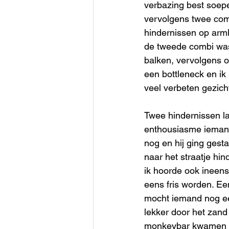
verbazing best soepe
vervolgens twee com
hindernissen op armk
de tweede combi was
balken, vervolgens o
een bottleneck en ik
veel verbeten gezich
Twee hindernissen l
enthousiasme iemand 
nog en hij ging gest
naar het straatje hin
ik hoorde ook ineens
eens fris worden. Ee
mocht iemand nog ee
lekker door het zand
monkeybar kwamen we