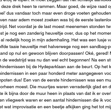
 deze drek heen te rammen. Maar goed, de wijze raad o
 bel’ dus vandaar toch maar even droge voeten gehouden.
ven naar adem moest zoeken was bij de eerste lastenloop
trijd. Net voordat je de last moest meenemen stonden tw
t je nog een zanderig heuveltje over, dus op het moment
 al redelijk hoog in mijn ademhaling. Het was een lusje 
lfde taaie heuveltje met halverwege nog een sandbag-pul
tand op nul en gewoon blijven doorpassen! Oké, gered! 
n de wedstrijd was nu dan wel echt begonnen! Na een st
 hindernissen bij de Hydeparklaan aan de beurt. Op het k
hindernissen in een paar honderd meter aangegeven vo
npoten dus! Een van de eerste hindernissen was een mu
rheen moest. Die muurtjes waren verraderlijk glad en d
e ik bijna door de muur heen in plaats van dat ik er ove
en vliegwerk waren er een aantal hindernissen die ik voo
wat improvisatie en een beetje afkijken ging het tot mij