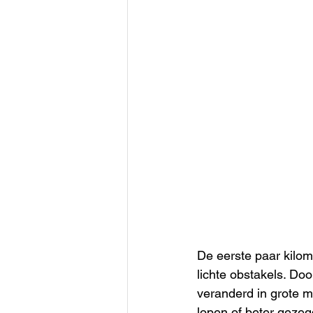
De eerste paar kilo
lichte obstakels. Do
veranderd in grote 
lopen of beter gezegd